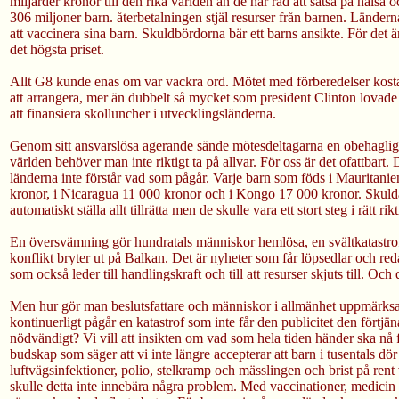
miljarder kronor till den rika världen än de har råd att satsa på hälsa o
306 miljoner barn. återbetalningen stjäl resurser från barnen. Länderna
att vaccinera sina barn. Skuldbördorna bär ett barns ansikte. För det 
det högsta priset.
Allt G8 kunde enas om var vackra ord. Mötet med förberedelser kosta
att arrangera, mer än dubbelt så mycket som president Clinton lovad
att finansiera skolluncher i utvecklingsländerna.
Genom sitt ansvarslösa agerande sände mötesdeltagarna en obehaglig s
världen behöver man inte riktigt ta på allvar. För oss är det ofattbart.
länderna inte förstår vad som pågår. Varje barn som föds i Mauritanie
kronor, i Nicaragua 11 000 kronor och i Kongo 17 000 kronor. Skulda
automatiskt ställa allt tillrätta men de skulle vara ett stort steg i rätt rik
En översvämning gör hundratals människor hemlösa, en svältkatastrof t
konflikt bryter ut på Balkan. Det är nyheter som får löpsedlar och re
som också leder till handlingskraft och till att resurser skjuts till. Och 
Men hur gör man beslutsfattare och människor i allmänhet uppmärks
kontinuerligt pågår en katastrof som inte får den publicitet den förtjä
nödvändigt? Vi vill att insikten om vad som hela tiden händer ska nå f
budskap som säger att vi inte längre accepterar att barn i tusentals dör
luftvägsinfektioner, polio, stelkramp och mässlingen och brist på ren
skulle detta inte innebära några problem. Med vaccinationer, medicin 