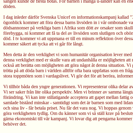
sängen kunde de flesta botas. För barnen i många u-länder kan en enk
döden.
I dag inleder därför Svenska Unicef en informationskampanj kallad "
ögonblick kommer att föra dessa barns livsöden in i vår ombonade v
dödsannonser på verkliga barn i Afrika som dött av orsaker som skulle
förebygga, ni kommer att få ta del av livsöden som slutligen och obönh
död. I tv kommer vi att uppmana er till en minuts reflektion över des
kommer säkert att tycka att vi går för långt.
Men detta är den verklighet vi som humanitär organisation lever med h
denna verklighet med er skulle vara att undanhålla er möjligheten at
också att berätta om möjligheten att göra något åt denna situation. Vi g
trötta på att döda barn i världen alltför ofta bara uppfattas som en fråg
stora toppmöten som i vardagslivet. Vi gör det för att beröra, informera
Vi tillhör båda den yngre generationen. Vi representerar olika delar a
Vi ser saker från lite olika perspektiv. Men vi brinner av samma läng
förändring. Vi kan inte stillatigande acceptera att gapet mellan fattig o
samlade bistånd minskar - samtidigt som det är barnen som med lidan
och sina liv - får betala priset. Nu får det vara nog. Vi hoppas genom v
göra verkligheten tydlig. Om du känner som vi så ställ krav på beslut
gärna ekonomiskt till vår kampanj. Vi lovar dig att pengarna kommer 
behöver det.