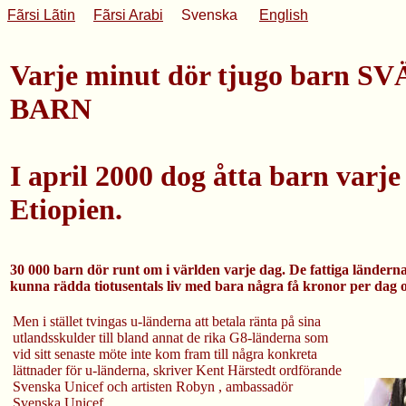
Fãrsi Lãtin
Fãrsi Arabi
Svenska
English
Varje minut dör tjugo barn 
BARN
I april 2000 dog åtta barn varje
Etiopien.
30 000 barn dör runt om i världen varje dag. De fattiga länderna
kunna rädda tiotusentals liv med bara några få kronor per dag 
Men i stället tvingas u-länderna att betala ränta på sina
utlandsskulder till bland annat de rika G8-länderna som
vid sitt senaste möte inte kom fram till några konkreta
lättnader för u-länderna, skriver Kent Härstedt ordförande
Svenska Unicef och artisten Robyn , ambassadör
Svenska Unicef.