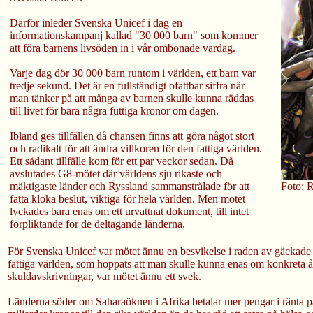
Därför inleder Svenska Unicef i dag en
informationskampanj kallad "30 000 barn" som kommer
att föra barnens livsöden in i vår ombonade vardag.
Varje dag dör 30 000 barn runtom i världen, ett barn var
tredje sekund. Det är en fullständigt ofattbar siffra när
man tänker på att många av barnen skulle kunna räddas
till livet för bara några futtiga kronor om dagen.
Ibland ges tillfällen då chansen finns att göra något stort
och radikalt för att ändra villkoren för den fattiga världen.
Ett sådant tillfälle kom för ett par veckor sedan. Då
avslutades G8-mötet där världens sju rikaste och
mäktigaste länder och Ryssland sammanstrålade för att
Foto:
fatta kloka beslut, viktiga för hela världen. Men mötet
lyckades bara enas om ett urvattnat dokument, till intet
förpliktande för de deltagande länderna.
För Svenska Unicef var mötet ännu en besvikelse i raden av gäckade
fattiga världen, som hoppats att man skulle kunna enas om konkreta å
skuldavskrivningar, var mötet ännu ett svek.
Länderna söder om Saharaöknen i Afrika betalar mer pengar i ränta p