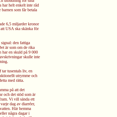
ch utbildning för sina
 har helt enkelt inte råd
är barnen som får betala
de 6,5 miljarder kronor
e att USA ska skänka för
ignal: den fattiga
 Det är som om de rika
n har en skuld på 9 000
vskrivningar skulle inte
tning.
ar tusentals liv, en
daktionellt utrymme och
detta med rätta.
amma på att det
nar och det stöd som är
ram. Vi vill sända ett
 varje dag av diarréer,
t vatten. Här hemma
eller några dagar i