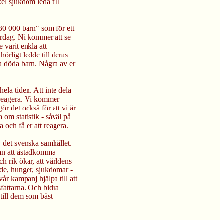
el sjukdom leda till
30 000 barn" som för ett
ardag. Ni kommer att se
 varit enkla att
örligt ledde till deras
sa döda barn. Några av er
ela tiden. Att inte dela
t reagera. Vi kommer
ör det också för att vi är
a om statistik - såväl på
 och få er att reagera.
v det svenska samhället.
tan att åstadkomma
ch rik ökar, att världens
de, hunger, sjukdomar -
år kampanj hjälpa till att
sfattarna. Och bidra
till dem som bäst