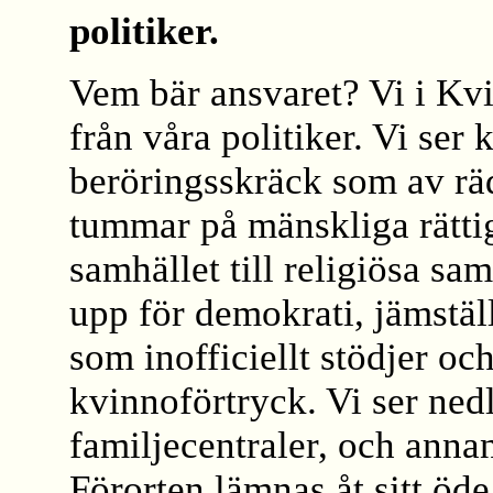
politiker.
Vem bär ansvaret? Vi i Kvi
från våra politiker. Vi ser 
beröringsskräck som av räd
tummar på mänskliga rättigh
samhället till religiösa sam
upp för demokrati, jämstäl
som inofficiellt stödjer o
kvinnoförtryck. Vi ser nedl
familjecentraler, och anna
Förorten lämnas åt sitt öde