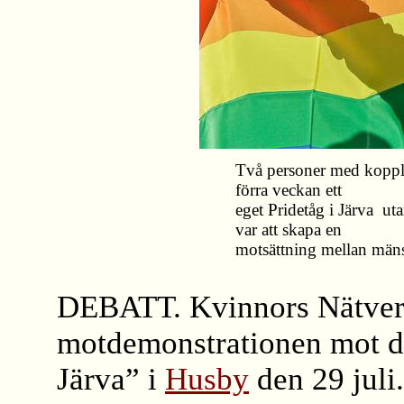
Två personer med koppli
förra veckan ett
eget Pridetåg i Järva ­ u
var att skapa en
motsättning mellan mänsk
DEBATT. Kvinnors Nätverk 
motdemonstrationen mot de
Järva” i
Husby
den 29 juli.